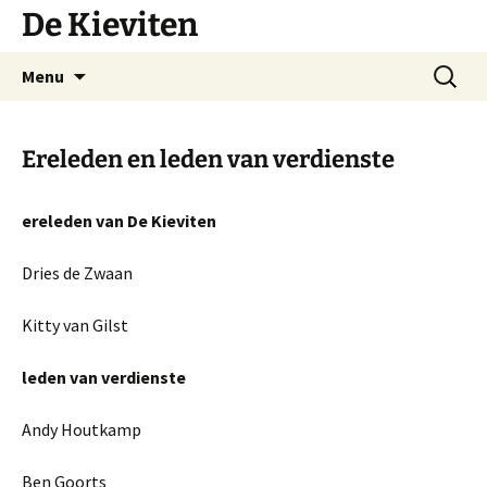
Ga
De Kieviten
naar
de
Zoeken
Menu
inhoud
naar:
Ereleden en leden van verdienste
ereleden van De Kieviten
Dries de Zwaan
Kitty van Gilst
leden van verdienste
Andy Houtkamp
Ben Goorts