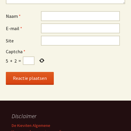
Naam
*
E-mail
*
Site
Captcha
*
5
+
2
=
Disclaimer
De Kieviten Algemene